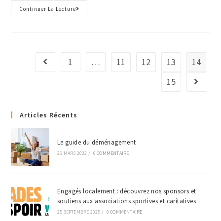
Continuer La Lecture
1
…
11
12
13
14
15
Articles Récents
Le guide du déménagement
26 MARS 2022
/
0 COMMENTAIRE
Engagés localement : découvrez nos sponsors et
soutiens aux associations sportives et caritatives
25 SEPTEMBRE 2025
/
0 COMMENTAIRE