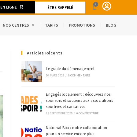
0
 EN LIGNE
ÊTRE RAPPELÉ
NOS CENTRES
TARIFS
PROMOTIONS
BLOG
ENT
Articles Récents
CAMION DE DÉMÉNAGEMENT
SPACE
S ET MATÉRIELS DE DÉMÉNAGEMENT
Le guide du déménagement
26 MARS 2022
/
0 COMMENTAIRE
’ÉTRANGER
Engagés localement : découvrez nos
sponsors et soutiens aux associations
sportives et caritatives
25 SEPTEMBRE 2025
/
0 COMMENTAIRE
National Box : notre collaboration
pour un service encore plus