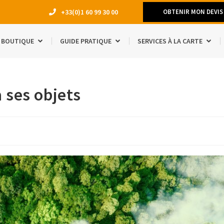
+33(0)1 60 99 30 00
OBTENIR MON DEVIS
BOUTIQUE
GUIDE PRATIQUE
SERVICES À LA CARTE
DÉMÉNAGEM
 ses objets
TRAVAUX
LOCATION 
MANQUE D’E
ACCESSOIRE
ÉTUDIANTS
SÉJOUR À L