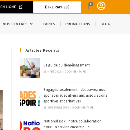
0
 EN LIGNE
ÊTRE RAPPELÉ
NOS CENTRES
TARIFS
PROMOTIONS
BLOG
ENT
Articles Récents
CAMION DE DÉMÉNAGEMENT
SPACE
S ET MATÉRIELS DE DÉMÉNAGEMENT
Le guide du déménagement
26 MARS 2022
/
0 COMMENTAIRE
’ÉTRANGER
Engagés localement : découvrez nos
sponsors et soutiens aux associations
sportives et caritatives
25 SEPTEMBRE 2025
/
0 COMMENTAIRE
National Box : notre collaboration
pour un service encore plus