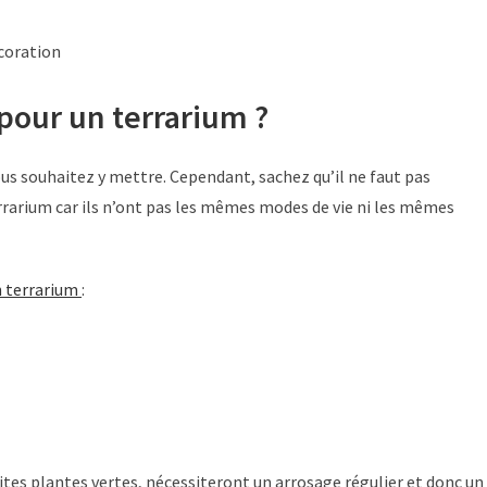
coration
 pour un terrarium ?
ous souhaitez y mettre. Cependant, sachez qu’il ne faut pas
rarium car ils n’ont pas les mêmes modes de vie ni les mêmes
n terrarium
:
ites plantes vertes, nécessiteront un arrosage régulier et donc un