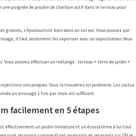
er une poignée de poudre de charbon actif dans le terreau pour
tes grasses, s’épanouiront bien dans un sol sec. Vous pouvez par
osage, il faut seulement les vaporiser avec un vaporisateur deux
ec. Vous pouvez effectuer un mélange : terreau + terre de jardin +
rojections volcaniques. Vous la trouverez en jardinerie. Les cactus
’année un arrosage 1 fois par mois est suffisant.
um facilement en 5 étapes
est effectivement un jardin miniature et un écosystème à lui tout
dinage sont reconnus comme étant apaisants et relaxants sur l’être