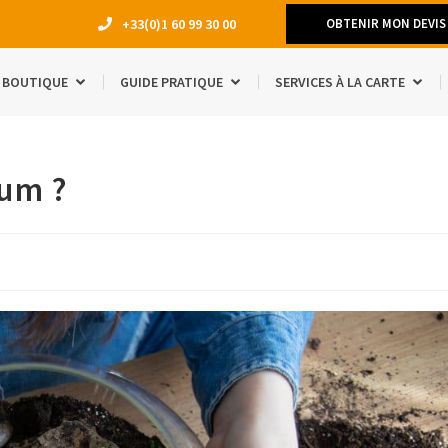
+33(0)1 60 99 30 00
OBTENIR MON DEVIS
BOUTIQUE
GUIDE PRATIQUE
SERVICES À LA CARTE
DÉMÉNAGEM
ium ?
TRAVAUX
LOCATION 
MANQUE D’E
ACCESSOIRE
ÉTUDIANTS
SÉJOUR À L