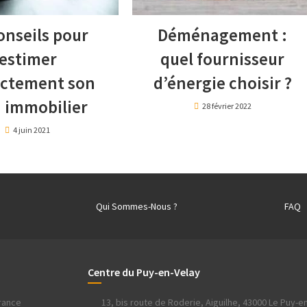
onseils pour
Déménagement :
estimer
quel fournisseur
ectement son
d’énergie choisir ?
 immobilier
28 février 2022
4 juin 2021
Qui Sommes-Nous ?
FAQ
Centre du Puy-en-Velay
France
13, bis route de Roderie, Aiguilhe, 43000 Le Puy-en