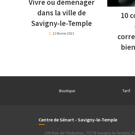
Vivre ou déménager
dans la ville de
10 c
Savigny-le-Temple
11 février 2021
corr
bien
Boutique
Tarif
Centre de Sénart - Savigny-le-Temple
105 Rue de l’Industrie, 77176 Savigny-le-Temple, 