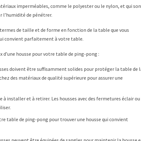
matériaux imperméables, comme le polyester ou le nylon, et qui so
 l’humidité de pénétrer.
termes de taille et de forme en fonction de la table que vous
ui convient parfaitement à votre table.
ix d’une housse pour votre table de ping-pong :
usses doivent être suffisamment solides pour protéger la table de l
herchez des matériaux de qualité supérieure pour assurer une
le à installer et à retirer. Les housses avec des fermetures éclair ou
liser.
tre table de ping-pong pour trouver une housse qui convient
sses peuvent être équipées de sangles pour maintenir la housse 