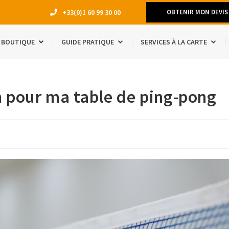
+33(0)1 60 99 30 00
OBTENIR MON DEVIS
BOUTIQUE
GUIDE PRATIQUE
SERVICES À LA CARTE
DÉMÉNAGEM
n pour ma table de ping-pong
TRAVAUX
LOCATION 
MANQUE D’E
ACCESSOIRE
ÉTUDIANTS
SÉJOUR À L