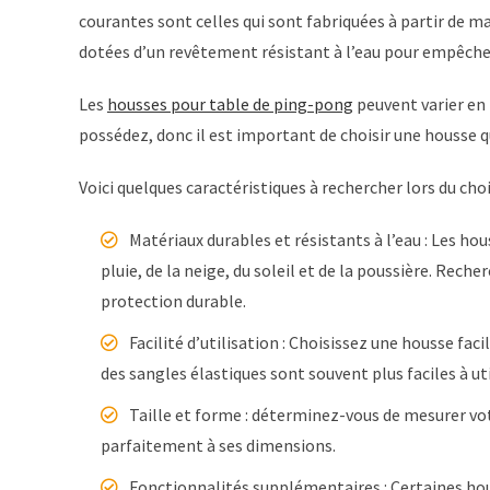
courantes sont celles qui sont fabriquées à partir de 
dotées d’un revêtement résistant à l’eau pour empêcher
Les
housses pour table de ping-pong
peuvent varier en 
possédez, donc il est important de choisir une housse q
Voici quelques caractéristiques à rechercher lors du cho
Matériaux durables et résistants à l’eau : Les ho
pluie, de la neige, du soleil et de la poussière. Rec
protection durable.
Facilité d’utilisation : Choisissez une housse faci
des sangles élastiques sont souvent plus faciles à uti
Taille et forme : déterminez-vous de mesurer vo
parfaitement à ses dimensions.
Fonctionnalités supplémentaires : Certaines hou