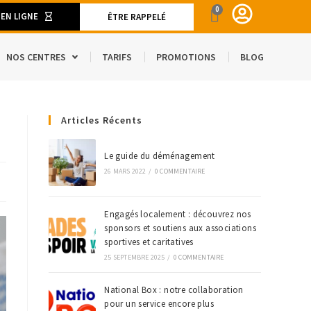
0
 EN LIGNE
ÊTRE RAPPELÉ
NOS CENTRES
TARIFS
PROMOTIONS
BLOG
ENT
Articles Récents
CAMION DE DÉMÉNAGEMENT
SPACE
S ET MATÉRIELS DE DÉMÉNAGEMENT
Le guide du déménagement
26 MARS 2022
/
0 COMMENTAIRE
’ÉTRANGER
Engagés localement : découvrez nos
sponsors et soutiens aux associations
sportives et caritatives
25 SEPTEMBRE 2025
/
0 COMMENTAIRE
National Box : notre collaboration
pour un service encore plus