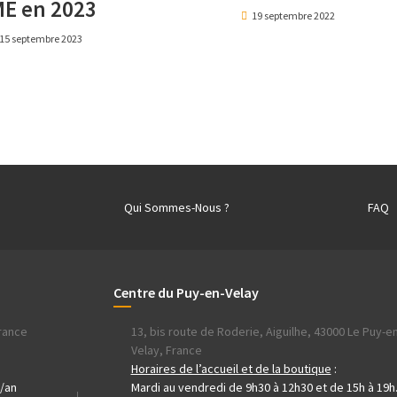
E en 2023
19 septembre 2022
15 septembre 2023
Qui Sommes-Nous ?
FAQ
Centre du Puy-en-Velay
France
13, bis route de Roderie, Aiguilhe, 43000 Le Puy-en
Velay, France
h
Horaires de l’accueil et de la boutique
:
j/an
Mardi au vendredi de 9h30 à 12h30 et de 15h à 19h