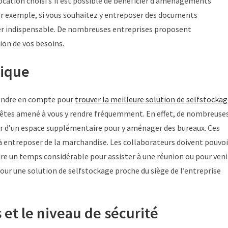
ocation choisi s’il est possible de bénéficier d’aménagements
ar exemple, si vous souhaitez y entreposer des documents
éler indispensable. De nombreuses entreprises proposent
on de vos besoins.
hique
rendre en compte pour
trouver la meilleure solution de selfstocka
ous êtes amené à vous y rendre fréquemment. En effet, de nombreuse
ser d’un espace supplémentaire pour y aménager des bureaux. Ces
 à entreposer de la marchandise. Les collaborateurs doivent pouvoi
dre un temps considérable pour assister à une réunion ou pour veni
pour une solution de selfstockage proche du siège de l’entreprise
s et le niveau de sécurité