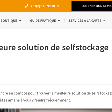
+33(0)1 60 99 30 00
OBTENIR MON DEVIS
BOUTIQUE
GUIDE PRATIQUE
SERVICES À LA CARTE
DÉMÉNAGEM
eure solution de selfstockage
TRAVAUX
LOCATION 
MANQUE D’E
ACCESSOIRE
ÉTUDIANTS
SÉJOUR À L
endre en compte pour trouver la meilleure solution de selfstocka
us êtes amené à vous y rendre fréquemment.