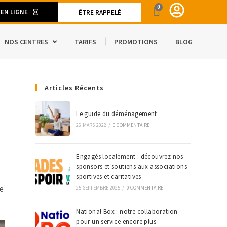
0
 EN LIGNE
ÊTRE RAPPELÉ
NOS CENTRES
TARIFS
PROMOTIONS
BLOG
ENT
Articles Récents
CAMION DE DÉMÉNAGEMENT
SPACE
S ET MATÉRIELS DE DÉMÉNAGEMENT
Le guide du déménagement
26 MARS 2022
/
0 COMMENTAIRE
’ÉTRANGER
Engagés localement : découvrez nos
sponsors et soutiens aux associations
sportives et caritatives
ge
25 SEPTEMBRE 2025
/
0 COMMENTAIRE
National Box : notre collaboration
pour un service encore plus