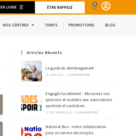
0
 EN LIGNE
ÊTRE RAPPELÉ
NOS CENTRES
TARIFS
PROMOTIONS
BLOG
ENT
Articles Récents
CAMION DE DÉMÉNAGEMENT
SPACE
S ET MATÉRIELS DE DÉMÉNAGEMENT
Le guide du déménagement
26 MARS 2022
/
0 COMMENTAIRE
’ÉTRANGER
Engagés localement : découvrez nos
sponsors et soutiens aux associations
sportives et caritatives
25 SEPTEMBRE 2025
/
0 COMMENTAIRE
National Box : notre collaboration
pour un service encore plus