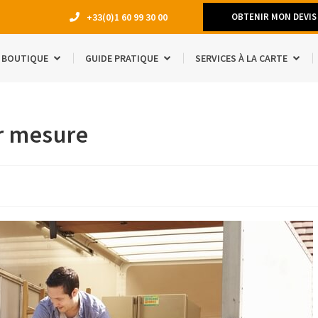
+33(0)1 60 99 30 00
OBTENIR MON DEVIS
BOUTIQUE
GUIDE PRATIQUE
SERVICES À LA CARTE
DÉMÉNAGEM
r mesure
TRAVAUX
LOCATION 
MANQUE D’E
ACCESSOIRE
ÉTUDIANTS
SÉJOUR À L