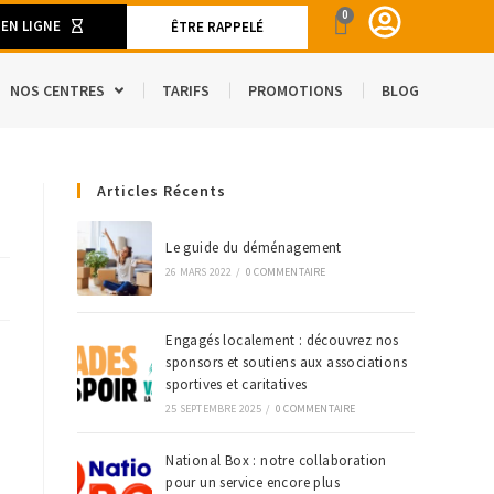
0
 EN LIGNE
ÊTRE RAPPELÉ
NOS CENTRES
TARIFS
PROMOTIONS
BLOG
ENT
Articles Récents
CAMION DE DÉMÉNAGEMENT
SPACE
S ET MATÉRIELS DE DÉMÉNAGEMENT
Le guide du déménagement
26 MARS 2022
/
0 COMMENTAIRE
’ÉTRANGER
Engagés localement : découvrez nos
sponsors et soutiens aux associations
sportives et caritatives
25 SEPTEMBRE 2025
/
0 COMMENTAIRE
National Box : notre collaboration
pour un service encore plus