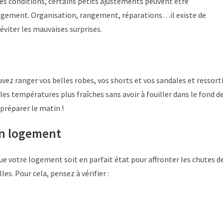
res conditions, certains petits ajustements peuvent être
 logement. Organisation, rangement, réparations…il existe de
 éviter les mauvaises surprises.
vez ranger vos belles robes, vos shorts et vos sandales et ressort
les températures plus fraîches sans avoir à fouiller dans le fond d
préparer le matin !
son logement
 que votre logement soit en parfait état pour affronter les chutes d
. Pour cela, pensez à vérifier :