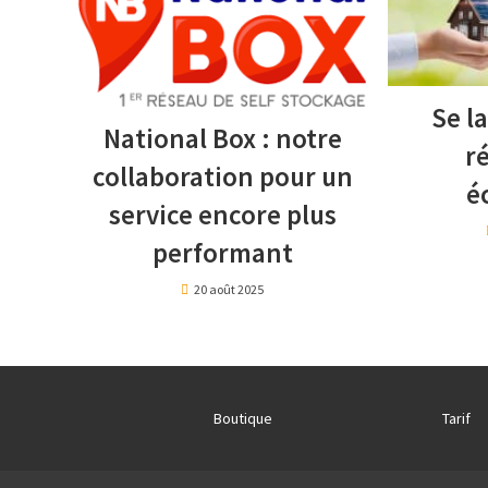
Se l
National Box : notre
r
collaboration pour un
é
service encore plus
performant
20 août 2025
Boutique
Tarif