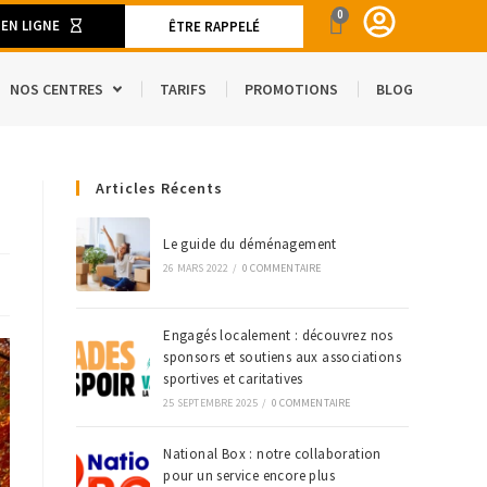
0
 EN LIGNE
ÊTRE RAPPELÉ
NOS CENTRES
TARIFS
PROMOTIONS
BLOG
ENT
Articles Récents
CAMION DE DÉMÉNAGEMENT
SPACE
S ET MATÉRIELS DE DÉMÉNAGEMENT
Le guide du déménagement
26 MARS 2022
/
0 COMMENTAIRE
’ÉTRANGER
Engagés localement : découvrez nos
sponsors et soutiens aux associations
sportives et caritatives
25 SEPTEMBRE 2025
/
0 COMMENTAIRE
National Box : notre collaboration
pour un service encore plus