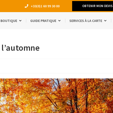
+33(0)1 60 99 30 00
OBTENIR MON DEVIS
BOUTIQUE
GUIDE PRATIQUE
SERVICES À LA CARTE
DÉMÉNAGEM
e l’automne
TRAVAUX
LOCATION 
MANQUE D’E
ACCESSOIRE
ÉTUDIANTS
SÉJOUR À L