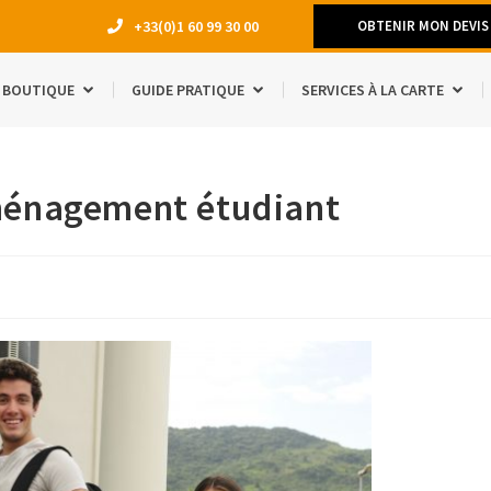
+33(0)1 60 99 30 00
OBTENIR MON DEVIS
BOUTIQUE
GUIDE PRATIQUE
SERVICES À LA CARTE
DÉMÉNAGEM
ménagement étudiant
TRAVAUX
LOCATION 
MANQUE D’E
ACCESSOIRE
ÉTUDIANTS
SÉJOUR À L