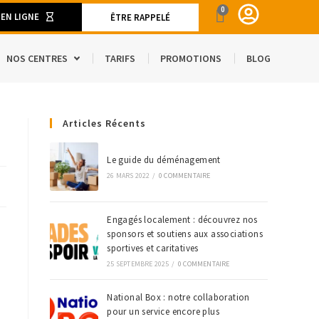
0
 EN LIGNE
ÊTRE RAPPELÉ
NOS CENTRES
TARIFS
PROMOTIONS
BLOG
ENT
Articles Récents
CAMION DE DÉMÉNAGEMENT
SPACE
S ET MATÉRIELS DE DÉMÉNAGEMENT
Le guide du déménagement
26 MARS 2022
/
0 COMMENTAIRE
’ÉTRANGER
Engagés localement : découvrez nos
sponsors et soutiens aux associations
sportives et caritatives
25 SEPTEMBRE 2025
/
0 COMMENTAIRE
National Box : notre collaboration
pour un service encore plus