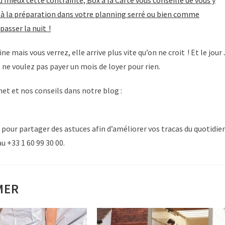
au mieux cette contrainte, Box à la Carte vous conseille de vous y
e à la préparation dans votre planning serré ou bien comme
passer la nuit !
mais vous verrez, elle arrive plus vite qu’on ne croit ! Et le jour 
us ne voulez pas payer un mois de loyer pour rien.
et et nos conseils dans notre blog :
ur partager des astuces afin d’améliorer vos tracas du quotidien
u +33 1 60 99 30 00.
MER