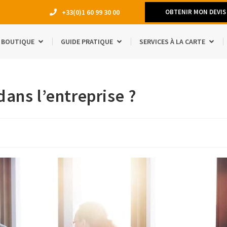
+33(0)1 60 99 30 00
OBTENIR MON DEVIS
BOUTIQUE
GUIDE PRATIQUE
SERVICES À LA CARTE
DÉMÉNAGEM
ns l’entreprise ?
TRAVAUX
LOCATION 
MANQUE D’E
ACCESSOIRE
ÉTUDIANTS
SÉJOUR À L