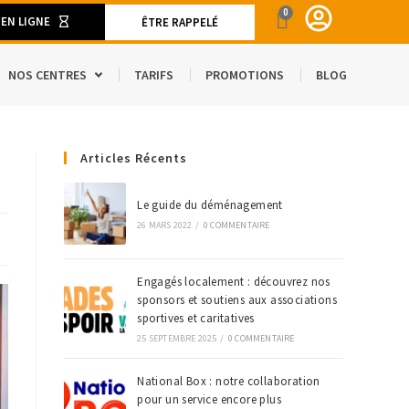
0
 EN LIGNE
ÊTRE RAPPELÉ
NOS CENTRES
TARIFS
PROMOTIONS
BLOG
ENT
Articles Récents
CAMION DE DÉMÉNAGEMENT
SPACE
S ET MATÉRIELS DE DÉMÉNAGEMENT
Le guide du déménagement
26 MARS 2022
/
0 COMMENTAIRE
’ÉTRANGER
Engagés localement : découvrez nos
sponsors et soutiens aux associations
sportives et caritatives
25 SEPTEMBRE 2025
/
0 COMMENTAIRE
National Box : notre collaboration
pour un service encore plus