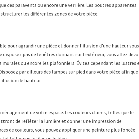
s que des paravents ou encore une verrière. Les poutres apparentes
 structurer les différentes zones de votre pièce.
le pour agrandir une pièce et donner l’illusion d’une hauteur sous
ne disposez pas de fenêtres donnant sur l’extérieur, vous allez devo
ues murales ou encore les plafonniers. Évitez cependant les lustres 
isposez par ailleurs des lampes sur pied dans votre pièce afin que
 illusion de hauteur.
aménagement de votre espace. Les couleurs claires, telles que le
rmettront de refléter la lumière et donner une impression de
nces de couleurs, vous pouvez appliquer une peinture plus foncée
tel telles que le lilas ou le bleu.