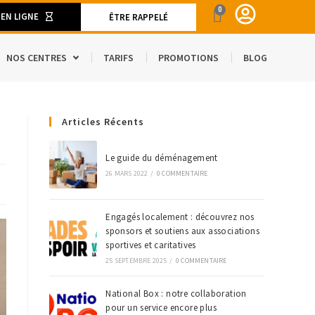
0
 EN LIGNE
ÊTRE RAPPELÉ
NOS CENTRES
TARIFS
PROMOTIONS
BLOG
ENT
Articles Récents
CAMION DE DÉMÉNAGEMENT
SPACE
S ET MATÉRIELS DE DÉMÉNAGEMENT
Le guide du déménagement
26 MARS 2022
/
0 COMMENTAIRE
’ÉTRANGER
Engagés localement : découvrez nos
sponsors et soutiens aux associations
sportives et caritatives
25 SEPTEMBRE 2025
/
0 COMMENTAIRE
National Box : notre collaboration
pour un service encore plus