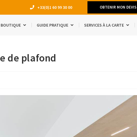
+33(0)1 60 99 30 00
OBTENIR MON DEVIS
BOUTIQUE
GUIDE PRATIQUE
SERVICES À LA CARTE
DÉMÉNAGEM
e de plafond
TRAVAUX
LOCATION 
MANQUE D’E
ACCESSOIRE
ÉTUDIANTS
SÉJOUR À L