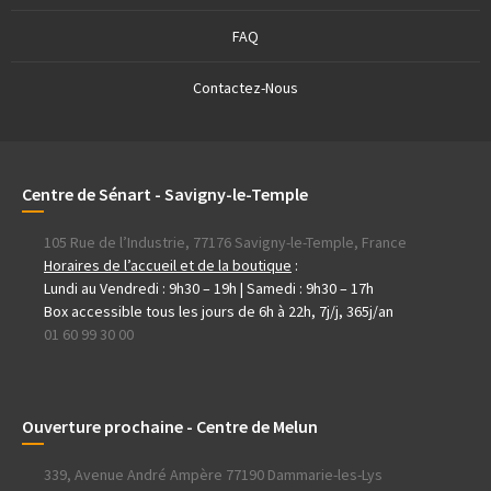
FAQ
Contactez-Nous
Centre de Sénart - Savigny-le-Temple
105 Rue de l’Industrie, 77176 Savigny-le-Temple, France
Horaires de l’accueil et de la boutique
:
Lundi au Vendredi : 9h30 – 19h | Samedi : 9h30 – 17h
Box accessible tous les jours de 6h à 22h, 7j/j, 365j/an
01 60 99 30 00
Ouverture prochaine - Centre de Melun
339, Avenue André Ampère 77190 Dammarie-les-Lys