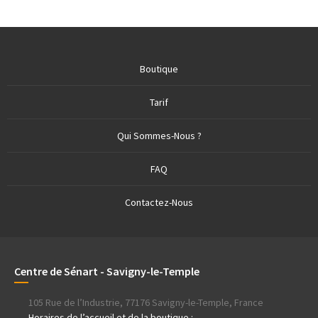
Boutique
Tarif
Qui Sommes-Nous ?
FAQ
Contactez-Nous
Centre de Sénart - Savigny-le-Temple
105 Rue de l’Industrie, 77176 Savigny-le-Temple, France
Horaires de l’accueil et de la boutique
: