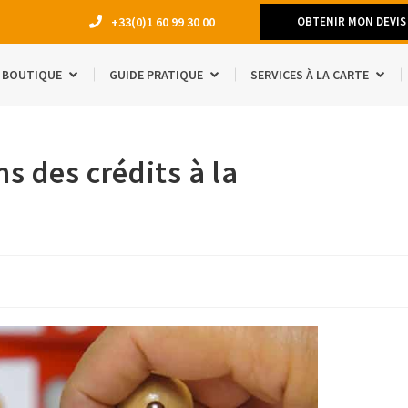
+33(0)1 60 99 30 00
OBTENIR MON DEVIS
BOUTIQUE
GUIDE PRATIQUE
SERVICES À LA CARTE
DÉMÉNAGEM
ns des crédits à la
TRAVAUX
LOCATION 
MANQUE D’E
ACCESSOIRE
ÉTUDIANTS
SÉJOUR À L