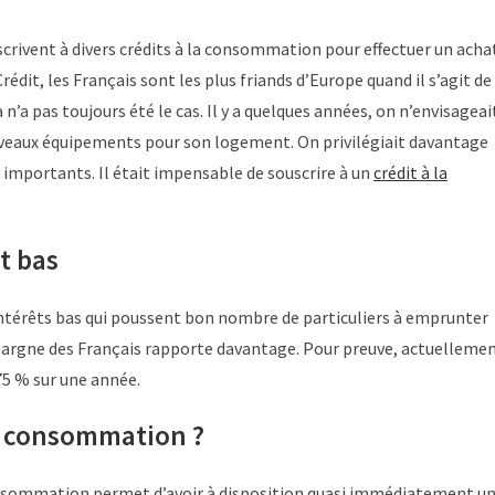
crivent à divers crédits à la consommation pour effectuer un acha
édit, les Français sont les plus friands d’Europe quand il s’agit de
n’a pas toujours été le cas. Il y a quelques années, on n’envisageai
uveaux équipements pour son logement. On privilégiait davantage
s importants. Il était impensable de souscrire à un
crédit à la
t bas
intérêts bas qui poussent bon nombre de particuliers à emprunter
’épargne des Français rapporte davantage. Pour preuve, actuelleme
75 % sur une année.
la consommation ?
consommation permet d’avoir à disposition quasi immédiatement u