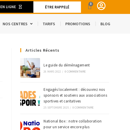
0
 EN LIGNE
ÊTRE RAPPELÉ
NOS CENTRES
TARIFS
PROMOTIONS
BLOG
ENT
Articles Récents
CAMION DE DÉMÉNAGEMENT
SPACE
S ET MATÉRIELS DE DÉMÉNAGEMENT
Le guide du déménagement
26 MARS 2022
/
0 COMMENTAIRE
’ÉTRANGER
Engagés localement : découvrez nos
sponsors et soutiens aux associations
sportives et caritatives
25 SEPTEMBRE 2025
/
0 COMMENTAIRE
National Box : notre collaboration
pour un service encore plus