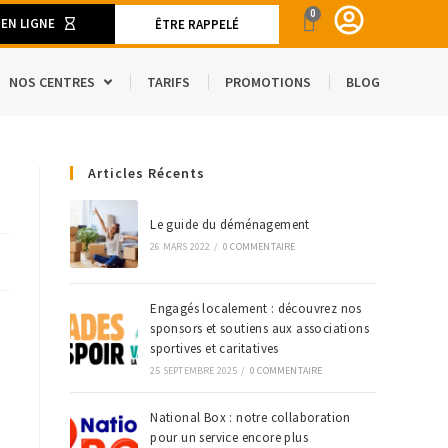
0
 EN LIGNE
ÊTRE RAPPELÉ
NOS CENTRES
TARIFS
PROMOTIONS
BLOG
ENT
Articles Récents
CAMION DE DÉMÉNAGEMENT
SPACE
S ET MATÉRIELS DE DÉMÉNAGEMENT
Le guide du déménagement
26 MARS 2022
/
0 COMMENTAIRE
’ÉTRANGER
Engagés localement : découvrez nos
sponsors et soutiens aux associations
sportives et caritatives
25 SEPTEMBRE 2025
/
0 COMMENTAIRE
National Box : notre collaboration
pour un service encore plus