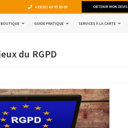
+33(0)1 60 99 30 00
OBTENIR MON DEVIS
BOUTIQUE
GUIDE PRATIQUE
SERVICES À LA CARTE
DÉMÉNAGEM
njeux du RGPD
TRAVAUX
LOCATION 
MANQUE D’E
ACCESSOIRE
ÉTUDIANTS
SÉJOUR À L