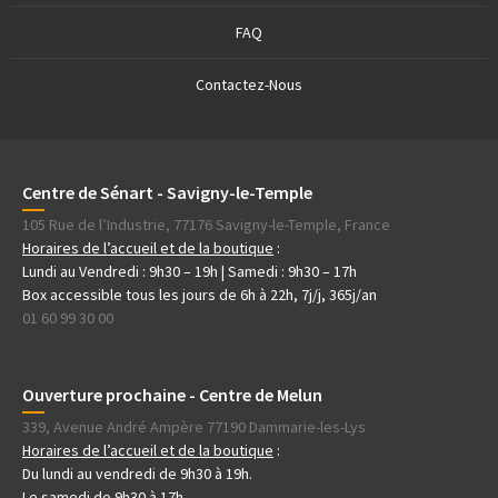
FAQ
Contactez-Nous
Centre de Sénart - Savigny-le-Temple
105 Rue de l’Industrie, 77176 Savigny-le-Temple, France
Horaires de l’accueil et de la boutique
:
Lundi au Vendredi : 9h30 – 19h | Samedi : 9h30 – 17h
Box accessible tous les jours de 6h à 22h, 7j/j, 365j/an
01 60 99 30 00
Ouverture prochaine - Centre de Melun
339, Avenue André Ampère 77190 Dammarie-les-Lys
Horaires de l’accueil et de la boutique
:
Du lundi au vendredi de 9h30 à 19h.
Le samedi de 9h30 à 17h.