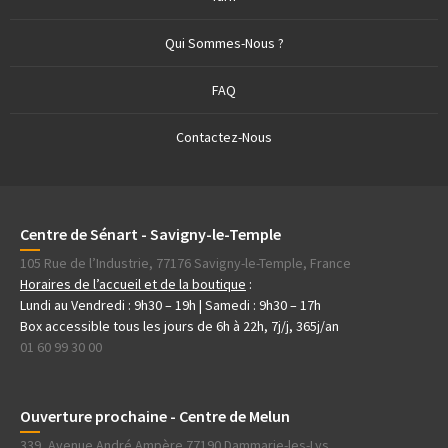
Qui Sommes-Nous ?
FAQ
Contactez-Nous
Centre de Sénart - Savigny-le-Temple
105 Rue de l’Industrie, 77176 Savigny-le-Temple, France
Horaires de l’accueil et de la boutique
:
Lundi au Vendredi : 9h30 – 19h | Samedi : 9h30 – 17h
Box accessible tous les jours de 6h à 22h, 7j/j, 365j/an
01 60 99 30 00
Ouverture prochaine - Centre de Melun
339, Avenue André Ampère 77190 Dammarie-les-Lys