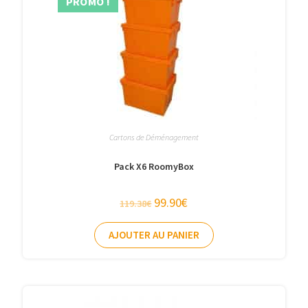
PROMO !
Cartons de Déménagement
Pack X6 RoomyBox
99.90
€
119.38
€
AJOUTER AU PANIER