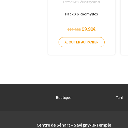
Cartons de Déménagement
Pack X6 RoomyBox
99.90
€
119.38
€
AJOUTER AU PANIER
Boutique
Tarif
Centre de Sénart - Savigny-le-Temple