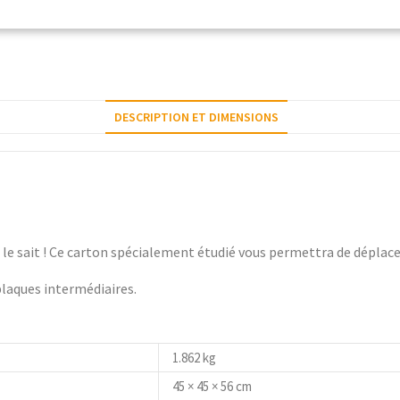
DESCRIPTION ET DIMENSIONS
on le sait ! Ce carton spécialement étudié vous permettra de déplace
 plaques intermédiaires.
1.862 kg
45 × 45 × 56 cm