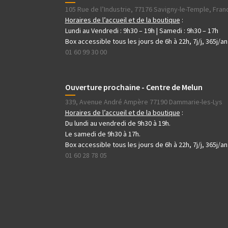
105 Rue de l’Industrie, 77176 Savigny-le-Temple, Fran
Horaires de l’accueil et de la boutique
:
Lundi au Vendredi : 9h30 – 19h | Samedi : 9h30 – 17h
Box accessible tous les jours de 6h à 22h, 7j/j, 365j/an
01 60 99 30 00
Ouverture prochaine - Centre de Melun
339, Avenue André Ampère 77190 Dammarie-les-Lys
Horaires de l’accueil et de la boutique
:
Du lundi au vendredi de 9h30 à 19h.
Le samedi de 9h30 à 17h.
Box accessible tous les jours de 6h à 22h, 7j/j, 365j/an
01 60 28 78 05