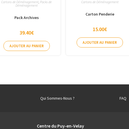
Cartons de Déménagement
,
Packs de
Cartons de Déménagement
Déménagement
Carton Penderie
Pack Archives
15.00
€
39.40
€
AJOUTER AU PANIER
AJOUTER AU PANIER
Qui Sommes-Nous ?
FAQ
Centre du Puy-en-Velay