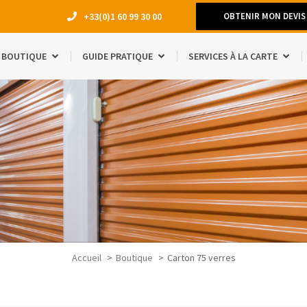
+33(0)1 60 99 30 00
OBTENIR MON DEVIS
BOUTIQUE
GUIDE PRATIQUE
SERVICES À LA CARTE
DÉMÉNAGEM
TRAVAUX
LOCATION 
MANQUE D’E
ACCESSOIRE
ÉTUDIANTS
SÉJOUR À L
Accueil
Boutique
Carton 75 verres