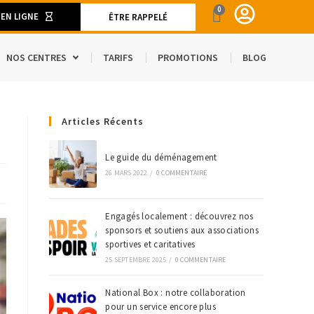
0
 EN LIGNE
ÊTRE RAPPELÉ
NOS CENTRES
TARIFS
PROMOTIONS
BLOG
ENT
Articles Récents
CAMION DE DÉMÉNAGEMENT
SPACE
S ET MATÉRIELS DE DÉMÉNAGEMENT
Le guide du déménagement
26 MARS 2022
/
0 COMMENTAIRE
’ÉTRANGER
Engagés localement : découvrez nos
sponsors et soutiens aux associations
sportives et caritatives
25 SEPTEMBRE 2025
/
0 COMMENTAIRE
National Box : notre collaboration
pour un service encore plus