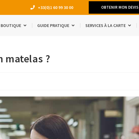
+33(0)1 60 99 30 00
OBTENIR MON DEVIS
BOUTIQUE
GUIDE PRATIQUE
SERVICES À LA CARTE
DÉMÉNAGEM
n matelas ?
TRAVAUX
LOCATION 
MANQUE D’E
ACCESSOIRE
ÉTUDIANTS
SÉJOUR À L