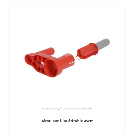
Accessoires
,
Protections et Adhésifs
Dérouleur film étirable 45cm