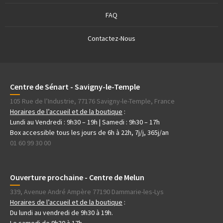
FAQ
Contactez-Nous
Centre de Sénart - Savigny-le-Temple
105 Rue de l’Industrie, 77176 Savigny-le-Temple, France
Horaires de l’accueil et de la boutique
:
Lundi au Vendredi : 9h30 – 19h | Samedi : 9h30 – 17h
Box accessible tous les jours de 6h à 22h, 7j/j, 365j/an
01 60 99 30 00
Ouverture prochaine - Centre de Melun
339, Avenue André Ampère 77190 Dammarie-les-Lys
Horaires de l’accueil et de la boutique
:
Du lundi au vendredi de 9h30 à 19h.
Le samedi de 9h30 à 17h.