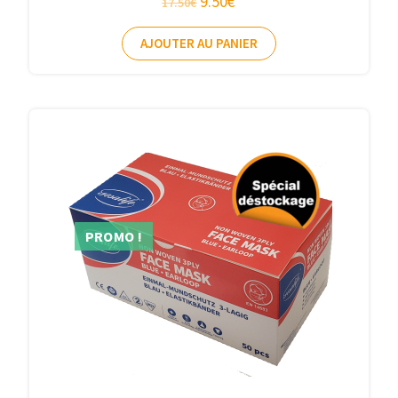
9.50
€
17.50
€
AJOUTER AU PANIER
PROMO !