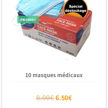
🔍
PROMO !
10 masques médicaux
8.00
€
6.50
€